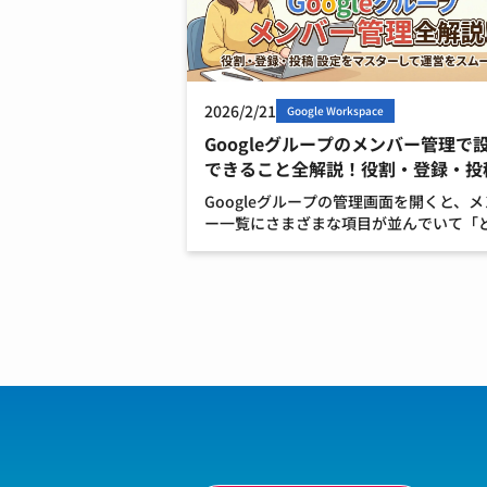
2026/2/21
Google Workspace
Googleグループのメンバー管理で
できること全解説！役割・登録・投
で
Googleグループの管理画面を開くと、
ー一覧にさまざまな項目が並んでいて「
まで何を指定できるの？」と疑問に思う
はありませんか？ 特に管理を任されたば
の方にとって、役割の違いや登録方法の
は少し複雑に […]