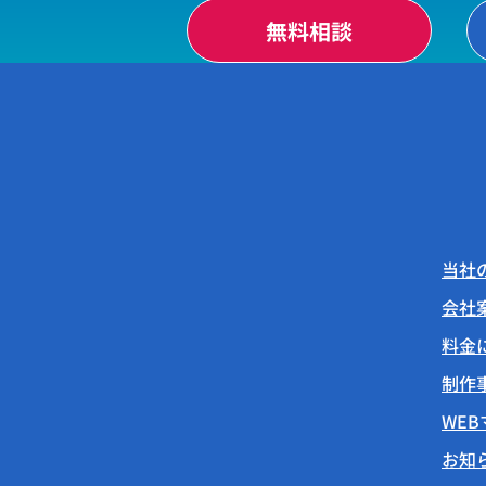
無料相談
当社
会社
料金
制作
WE
お知