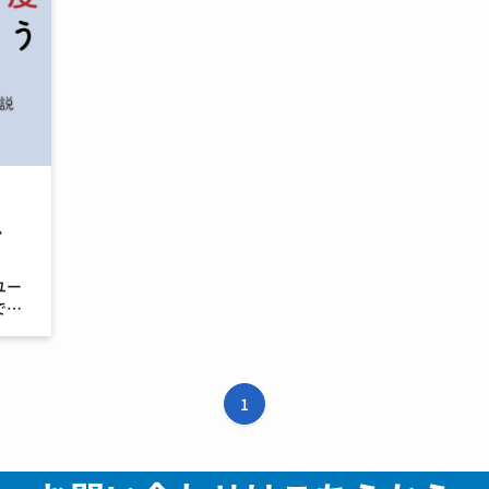
し
ユー
で
定
るた
ット
1