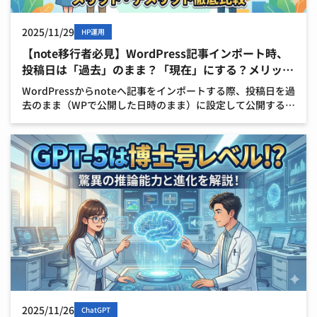
2025/11/29
HP運用
【note移行者必見】WordPress記事インポート時、
投稿日は「過去」のまま？「現在」にする？メリッ
ト・デメリット徹底比較
WordPressからnoteへ記事をインポートする際、投稿日を過
去のまま（WPで公開した日時のまま）に設定して公開するこ
とには、メリットとデメリットの両方があります。 何を重視
するかによって、どちらが良いかが変わってき […]
2025/11/26
ChatGPT