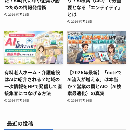
た！AI時代に中小企業が勝
り？AI検索（AIO）で最重
つための情報発信術
要となる「エンティティ」
とは
2026年7月28日
2026年7月28日
有料老人ホーム・介護施設
【2026年最新】「noteで
はAIに紹介される？地域の
AI流入が増える」は本当
一次情報をHPで発信して直
か？営業の罠とAIO（AI検
接集客につなげる方法
索最適化）の真実
2026年7月24日
2026年7月16日
最近の投稿