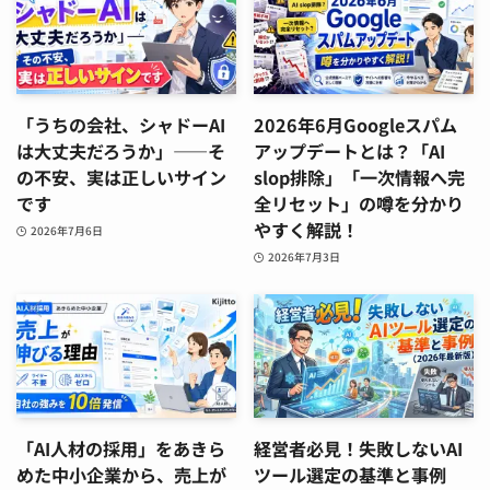
「うちの会社、シャドーAI
2026年6月Googleスパム
は大丈夫だろうか」——そ
アップデートとは？「AI
の不安、実は正しいサイン
slop排除」「一次情報へ完
です
全リセット」の噂を分かり
やすく解説！
2026年7月6日
2026年7月3日
「AI人材の採用」をあきら
経営者必見！失敗しないAI
めた中小企業から、売上が
ツール選定の基準と事例