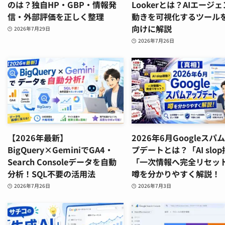
のは？独自HP・GBP・情報発
Lookerとは？AIエージ
信・外部評価を正しく整理
動きを可視化するツール
向けに解説
2026年7月29日
2026年7月26日
【2026年最新】
2026年6月Googleスパ
BigQuery×GeminiでGA4・
プデートとは？「AI slo
Search Consoleデータを自動
「一次情報へ完全リセッ
分析！SQL不要の活用法
噂を分かりやすく解説！
2026年7月26日
2026年7月3日