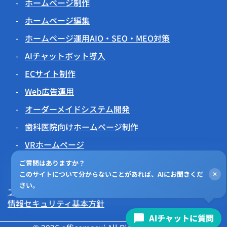
ホームページ制作
ホームページ編集
ホームページ運用AIO・SEO・MEO対策
AIチャットボット導入
ECサイト制作
Web広告運用
オーダーメイドシステム開発
歯科医院向けホームページ制作
VRホームページ
伝わるアニメーション
ご質問はありますか？
このサイトについて分からないことがあれば、AIにお聞きくだ
×
チラシビジョン
さい。
プライバシーポリシー
情報セキュリティ基本方針