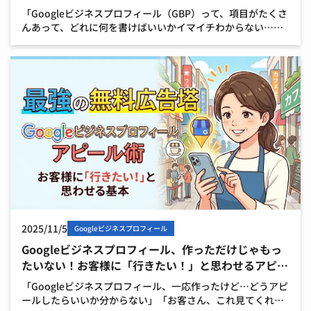
「Googleビジネスプロフィール（GBP）って、項目がたくさ
んあって、どれに何を書けばいいかイマイチわからない…」
「特に『投稿』『商品』『サービス』が似ていて、どう使い
分けるか迷う…」 そんなお悩みはありませんか？ G […]
2025/11/5
Googleビジネスプロフィール
Googleビジネスプロフィール、作っただけじゃもっ
たいない！お客様に「行きたい！」と思わせるアピー
ル術
「Googleビジネスプロフィール、一応作ったけど…どうアピ
ールしたらいいか分からない」「お客さん、これ見てくれて