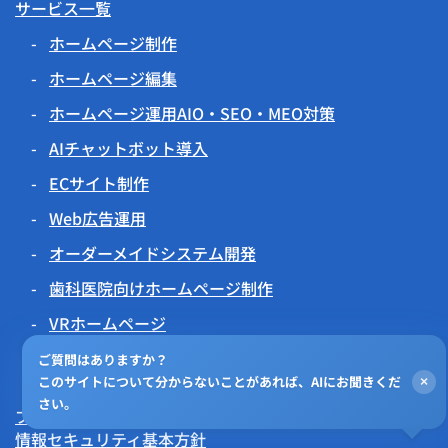
サービス一覧
ホームページ制作
ホームページ編集
ホームページ運用AIO・SEO・MEO対策
AIチャットボット導入
ECサイト制作
Web広告運用
オーダーメイドシステム開発
歯科医院向けホームページ制作
VRホームページ
伝わるアニメーション
ご質問はありますか？
このサイトについて分からないことがあれば、AIにお聞きくだ
×
チラシビジョン
さい。
プライバシーポリシー
情報セキュリティ基本方針