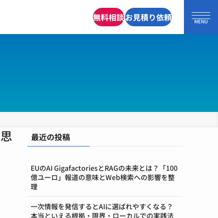
無料相談
お見積り依頼
、思
最近の投稿
EUのAI GigafactoriesとRAGの未来とは？「100
億ユーロ」報道の意味とWeb検索への影響を整
理
一次情報を発信するとAIに選ばれやすくなる？
本当といえる根拠・限界・ローカルでの実践法