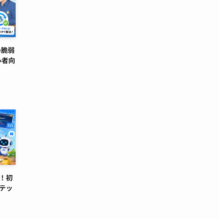
の脆弱
心者向
！初
テッ