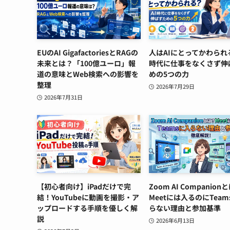
EUのAI GigafactoriesとRAGの
人はAIにとってかわられ
未来とは？「100億ユーロ」報
時代に仕事をなくさず伸
道の意味とWeb検索への影響を
めの5つの力
整理
2026年7月29日
2026年7月31日
【初心者向け】iPadだけで完
Zoom AI Companion
結！YouTubeに動画を撮影・ア
Meetには入るのにTeam
ップロードする手順を優しく解
らない理由と参加基準
説
2026年6月13日