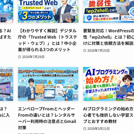
る？AI
【わかりやすく解説】デジタル
要緊急対応！WordPress
ばすた
庁の「Trusted Web（トラステ
性「wp2shell」とは？初
ッド・ウェブ）」とは？中小企
けに対策と依頼方法を解説
業が得られる3つのメリット
2026年7月25日
2026年7月29日
とは？
エンベロープFromとヘッダー
AIプログラミングの始め方
sに入
Fromの違いとは？レンタルサ
心者でも挫折しない学習ス
ーバー利用時の注意点とGmail
プとおすすめ教材
対策
2026年5月21日