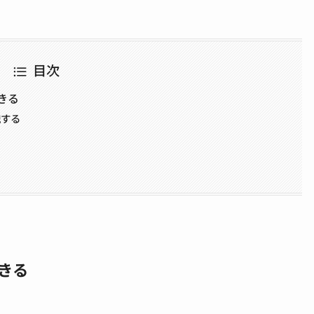
目次
きる
洩する
できる