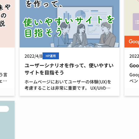
2022/4/8
2022
HP運用
ユーザーシナリオを作って、使いやすい
Go
サイトを目指そう
う言
Go
ェブ
ベン
ホームページにおいてユーザーの体験(UX)を
的な
に作
考慮することは非常に重要です。 UX/UIの改
など
は、
善方法として「ユーザーシナリオ」という手
の記
ます
法があります。 今回はユーザーシナリオの役
割や活用方法をご紹介します。 ユーザーシナ
リオと […]