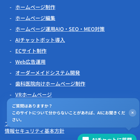
ホームページ制作
ホームページ編集
ホームページ運用AIO・SEO・MEO対策
AIチャットボット導入
ECサイト制作
Web広告運用
オーダーメイドシステム開発
歯科医院向けホームページ制作
VRホームページ
伝わるアニメーション
ご質問はありますか？
このサイトについて分からないことがあれば、AIにお聞きくだ
×
チラシビジョン
さい。
プライバシーポリシー
情報セキュリティ基本方針