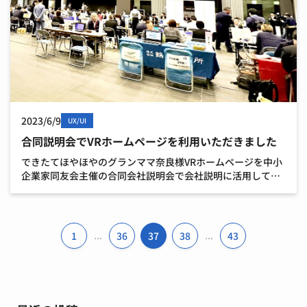
2023/6/9
UX/UI
合同説明会でVRホームページを利用いただきました
できたてほやほやのグランママ奈良様VRホームページを中小
企業家同友会主催の合同会社説明会で会社説明に活用してい
ただきました。 会場には全国から47社が参加し、スタート時
から学生の皆さんが次々と入場され、思い思いの会社説明
[…]
1
36
37
38
43
...
...