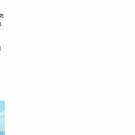
効
素
進