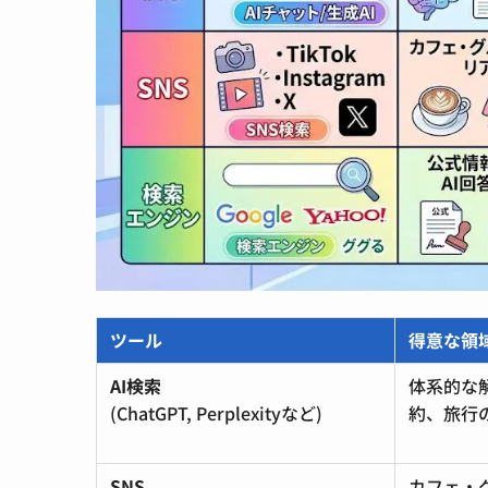
ツール
得意な領
AI検索
体系的な
(ChatGPT, Perplexityなど)
約、旅行
SNS
カフェ・