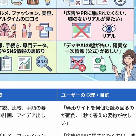
域
ユーザーの心理・目的
解説、比較、手順の要
「Webサイトを何個も読み回るの
の計画、アイデア出し
が面倒、1秒で答えの要約が欲し
い」
グルメ、ファッション、
「広告やPRに騙されたくない、嘘