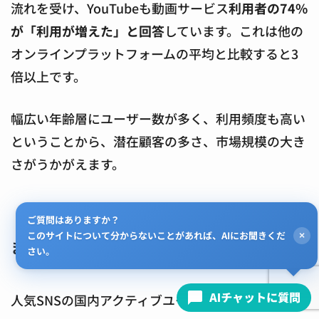
流れを受け、YouTubeも動画サービス
利用者の74%
が「利用が増えた」と回答
しています。これは他の
オンラインプラットフォームの平均と比較すると3
倍以上です。
幅広い年齢層にユーザー数が多く、利用頻度も高い
ということから、潜在顧客の多さ、市場規模の大き
さがうかがえます。
ご質問はありますか？
このサイトについて分からないことがあれば、AIにお聞きくだ
×
まとめ
さい。
人気SNSの国内アクティブユーザー数