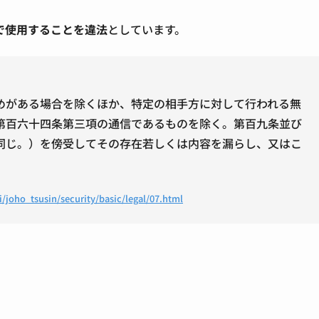
で使用することを違法
としています。
めがある場合を除くほか、特定の相手方に対して行われる無
第百六十四条第三項の通信であるものを除く。第百九条並び
同じ。）を傍受してその存在若しくは内容を漏らし、又はこ
joho_tsusin/security/basic/legal/07.html