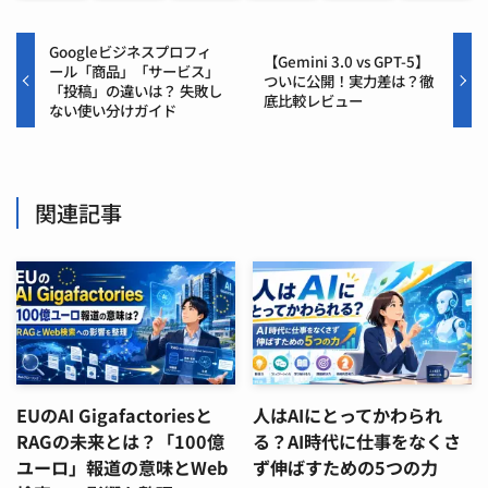
Googleビジネスプロフィ
【Gemini 3.0 vs GPT-5】
ール「商品」「サービス」
ついに公開！実力差は？徹
「投稿」の違いは？ 失敗し
底比較レビュー
ない使い分けガイド
関連記事
EUのAI Gigafactoriesと
人はAIにとってかわられ
RAGの未来とは？「100億
る？AI時代に仕事をなくさ
ユーロ」報道の意味とWeb
ず伸ばすための5つの力