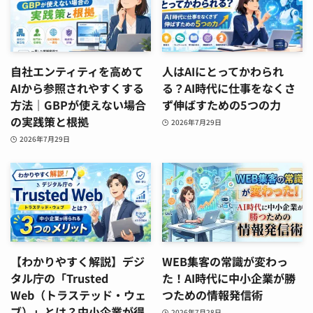
自社エンティティを高めて
人はAIにとってかわられ
AIから参照されやすくする
る？AI時代に仕事をなくさ
方法｜GBPが使えない場合
ず伸ばすための5つの力
の実践策と根拠
2026年7月29日
2026年7月29日
【わかりやすく解説】デジ
WEB集客の常識が変わっ
タル庁の「Trusted
た！AI時代に中小企業が勝
Web（トラステッド・ウェ
つための情報発信術
ブ）」とは？中小企業が得
2026年7月28日