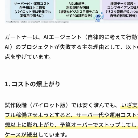
ガートナーは、AIエージェント（自律的に考えて行動
AI）のプロジェクトが失敗する主な理由として、以下
点を挙げています。
1. コストの爆上がり
試作段階（パイロット版）では安く済んでも、
いざ実
フル稼働させようとすると、サーバー代や運用コスト
想以上に膨れ上がり、予算オーバーでストップしてし
ケースが続出
しています。