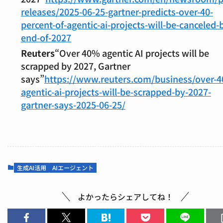
releases/2025-06-25-gartner-predicts-over-40-
percent-of-agentic-ai-projects-will-be-canceled-
end-of-2027
Reuters
“Over 40% agentic AI projects will be
scrapped by 2027, Gartner
says”
https://www.reuters.com/business/over-4
agentic-ai-projects-will-be-scrapped-by-2027-
gartner-says-2025-06-25/
生成AI活用
AIエージェント
よかったらシェアしてね！