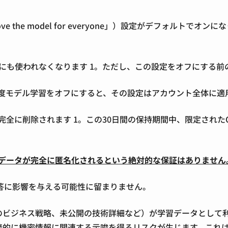
たは「Improve the model for everyone」）設
習にも使われなくなります
1
。ただし、この設定をオフにする前
は「一度モデル学習をオフにすると、その設定はアカウント全体
の後完全に削除されます
1
。この30日間の保持期間中、限定された
データが完全に匿名化されるという絶対的な保証はありません
答に影響を与える可能性に留まりません。
のビジネス戦略、未公開の技術詳細など）が学習データとして利
的に機密情報に関連する示唆を得るリスクが生じます。これは