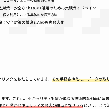
ヒューマンエラーの継続的な脅威
底対策：安全なChatGPT活用のための実践ガイドライン
個人利用における具体的な設定方法
論：安全対策の徹底とAIの恩恵最大化
ティリスクをもたらしています。
その手軽さゆえに、データの取
ります。これは、セキュリティ対策が単なる技術的な側面に留
理と行動がセキュリティの最大の弱点となりうる
という、より