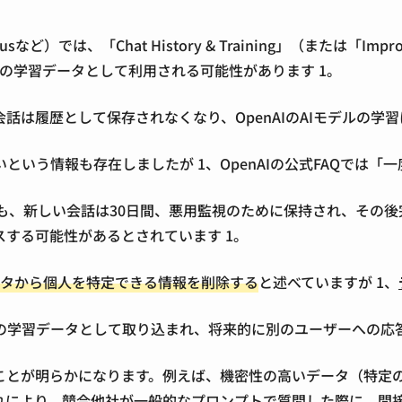
lusなど）では、「Chat History & Training」（ま
ための学習データとして利用される可能性があります
1
。
話は履歴として保存されなくなり、OpenAIのAIモデルの学
いという情報も存在しましたが
1
、OpenAIの公式FAQで
がオフの場合でも、新しい会話は30日間、悪用監視のために保持され、そ
スする可能性があるとされています
1
。
データから個人を特定できる情報を削除する
と述べていますが
1
、
の学習データとして取り込まれ、将来的に別のユーザーへの応
ことが明らかになります。例えば、機密性の高いデータ（特定
れにより、競合他社が一般的なプロンプトで質問した際に、間接