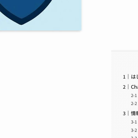
は
C
情