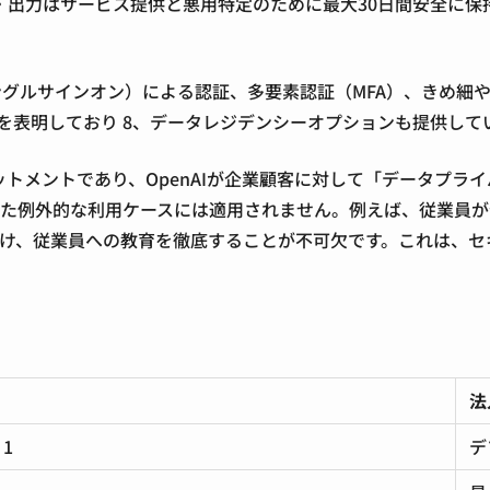
力・出力はサービス提供と悪用特定のために最大30日間安全に
グルサインオン）による認証、多要素認証（MFA）、きめ細やかな
準拠を表明しており
8
、データレジデンシーオプションも提供して
メントであり、OpenAIが企業顧客に対して「データプライ
例外的な利用ケースには適用されません。例えば、従業員が企業の
設け、従業員への教育を徹底することが不可欠です。これは、セ
法
）
1
デ