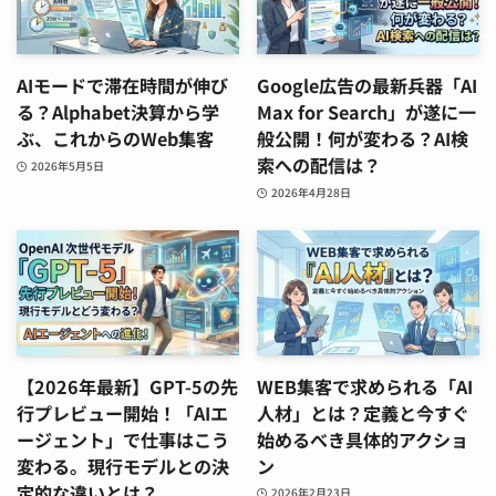
AIモードで滞在時間が伸び
Google広告の最新兵器「AI
る？Alphabet決算から学
Max for Search」が遂に一
ぶ、これからのWeb集客
般公開！何が変わる？AI検
索への配信は？
2026年5月5日
2026年4月28日
【2026年最新】GPT-5の先
WEB集客で求められる「AI
行プレビュー開始！「AIエ
人材」とは？定義と今すぐ
ージェント」で仕事はこう
始めるべき具体的アクショ
変わる。現行モデルとの決
ン
定的な違いとは？
2026年2月23日