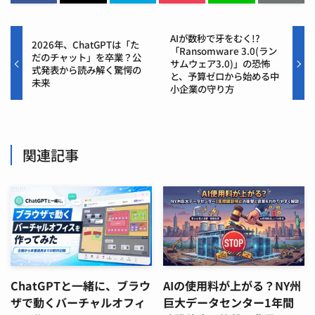
AIが数秒で牙をむく!?
2026年、ChatGPTは「た
「Ransomware 3.0(ラン
だのチャット」を卒業？公
サムウェア3.0)」の恐怖
式発表から読み解く驚愕の
と、予算ゼロから始める中
未来
小企業の守り方
関連記事
ChatGPTと一緒に、ブラウ
AIの使用料が上がる？NY州
ザで動くバーチャルオフィ
巨大データセンター1年間