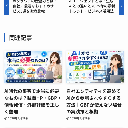
AIクラウドの仕組みとは？
AIエージェントとは？生成
自社に最適なおすすめサー
AIとの違いと2025年の最新
ビス3選を徹底比較
トレンド・ビジネス活用法
関連記事
AI時代の集客で本当に必要
自社エンティティを高めて
なものは？独自HP・GBP・
AIから参照されやすくする
情報発信・外部評価を正し
方法｜GBPが使えない場合
く整理
の実践策と根拠
2026年7月29日
2026年7月29日