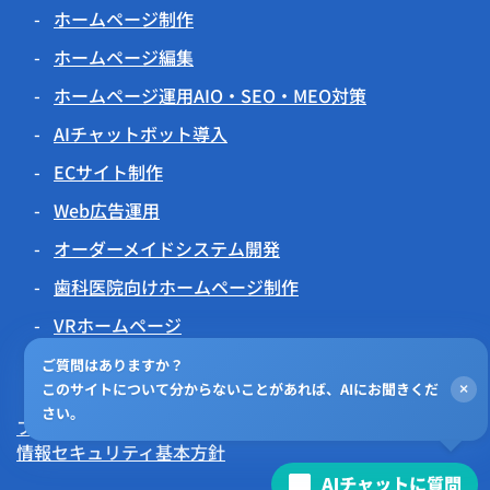
ホームページ制作
ホームページ編集
ホームページ運用AIO・SEO・MEO対策
AIチャットボット導入
ECサイト制作
Web広告運用
オーダーメイドシステム開発
歯科医院向けホームページ制作
VRホームページ
伝わるアニメーション
ご質問はありますか？
このサイトについて分からないことがあれば、AIにお聞きくだ
×
チラシビジョン
さい。
プライバシーポリシー
情報セキュリティ基本方針