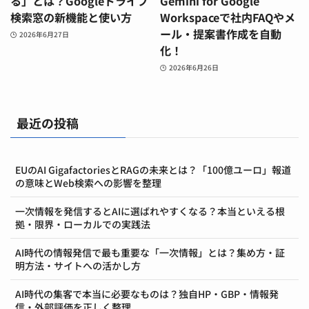
る」とは？Googleドライブ
Gemini for Google
検索窓の新機能と使い方
Workspaceで社内FAQやメ
ール・提案書作成を自動
2026年6月27日
化！
2026年6月26日
最近の投稿
EUのAI GigafactoriesとRAGの未来とは？「100億ユーロ」報道
の意味とWeb検索への影響を整理
一次情報を発信するとAIに選ばれやすくなる？本当といえる根
拠・限界・ローカルでの実践法
AI時代の情報発信で最も重要な「一次情報」とは？集め方・証
明方法・サイトへの活かし方
AI時代の集客で本当に必要なものは？独自HP・GBP・情報発
信・外部評価を正しく整理