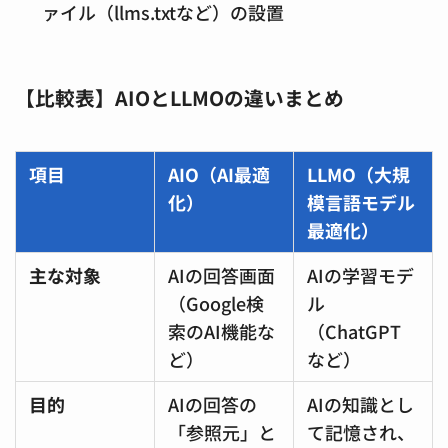
ァイル（llms.txtなど）の設置
【比較表】AIOとLLMOの違いまとめ
項目
AIO（AI最適
LLMO（大規
化）
模言語モデル
最適化）
主な対象
AIの回答画面
AIの学習モデ
（Google検
ル
索のAI機能な
（ChatGPT
ど）
など）
目的
AIの回答の
AIの知識とし
「参照元」と
て記憶され、