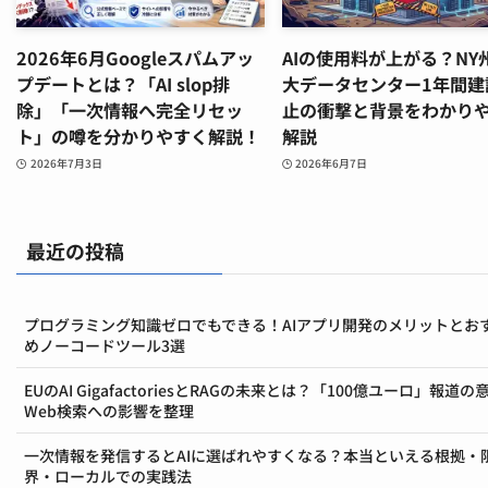
2026年6月Googleスパムアッ
AIの使用料が上がる？NY
プデートとは？「AI slop排
大データセンター1年間建
除」「一次情報へ完全リセッ
止の衝撃と背景をわかり
ト」の噂を分かりやすく解説！
解説
2026年7月3日
2026年6月7日
最近の投稿
プログラミング知識ゼロでもできる！AIアプリ開発のメリットとお
めノーコードツール3選
EUのAI GigafactoriesとRAGの未来とは？「100億ユーロ」報道の
Web検索への影響を整理
一次情報を発信するとAIに選ばれやすくなる？本当といえる根拠・
界・ローカルでの実践法