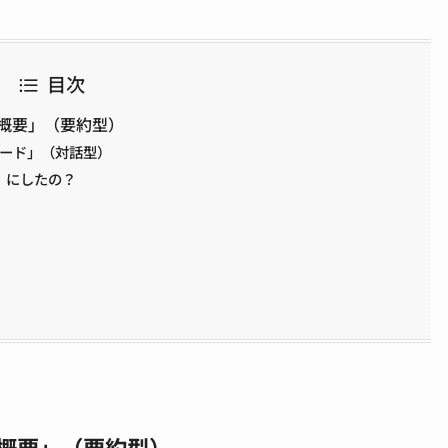
目次
る概要」（要約型）
モード」（対話型）
造」にしたの？
る概要」（要約型）