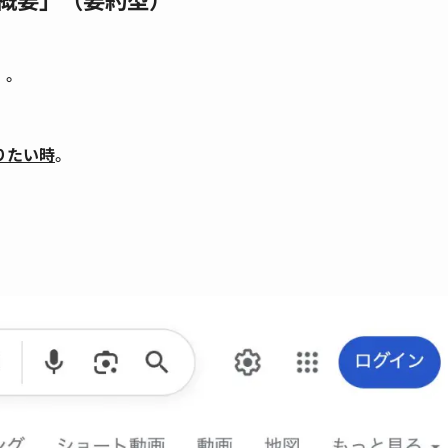
」。
りたい時
。