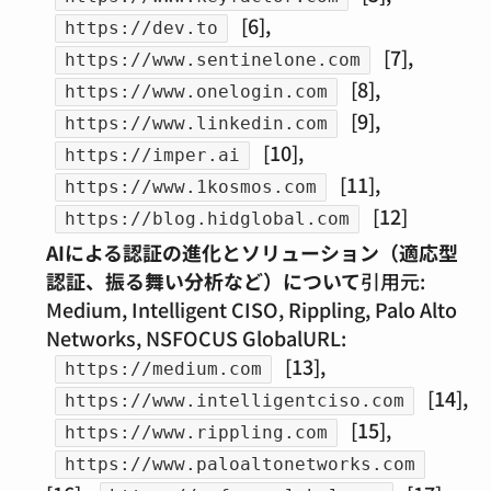
[6],
https://dev.to
[7],
https://www.sentinelone.com
[8],
https://www.onelogin.com
[9],
https://www.linkedin.com
[10],
https://imper.ai
[11],
https://www.1kosmos.com
[12]
https://blog.hidglobal.com
AIによる認証の進化とソリューション（適応型
認証、振る舞い分析など）について
引用元:
Medium, Intelligent CISO, Rippling, Palo Alto
Networks, NSFOCUS GlobalURL:
[13],
https://medium.com
[14],
https://www.intelligentciso.com
[15],
https://www.rippling.com
https://www.paloaltonetworks.com