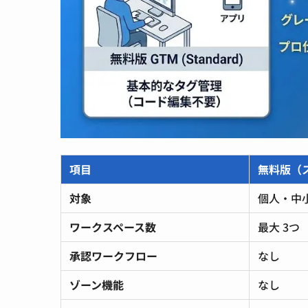
項目
無料版（
対象
個人・中
ワークスペース数
最大 3つ
承認ワークフロー
なし
ゾーン機能
なし