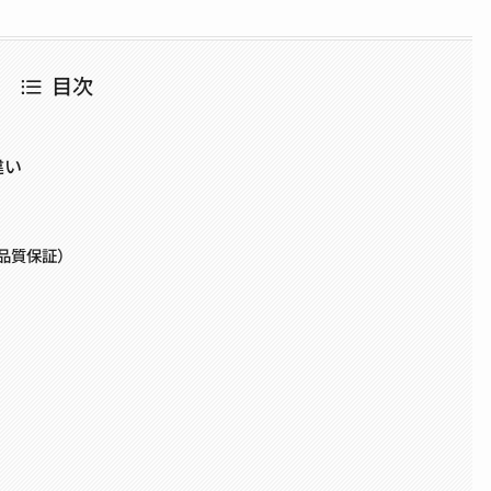
目次
違い
ス品質保証）