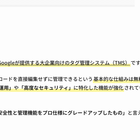
Googleが提供する大企業向けのタグ管理システム（TMS）
で
コードを直接編集せずに管理できるという
基本的な仕組みは無
運用」
や
「高度なセキュリティ」
に特化した機能が強化
されて
安全性と管理機能をプロ仕様にグレードアップしたもの」
と言