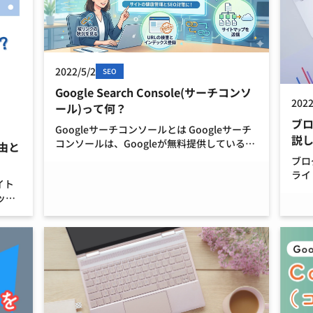
2022/5/2
SEO
Google Search Console(サーチコンソ
2022
ール)って何？
ブ
Googleサーチコンソールとは Googleサーチ
説
コンソールは、Googleが無料提供している、
由と
Webサイトのアクセス状況を分析できるツー
ブロ
ルです。当社では略して「サチコ」とも呼ん
ライ
イト
でいます。 このGoogleサーチコンソ […]
いま
ック
く、
リン
ンソ
も効
る、
葉は