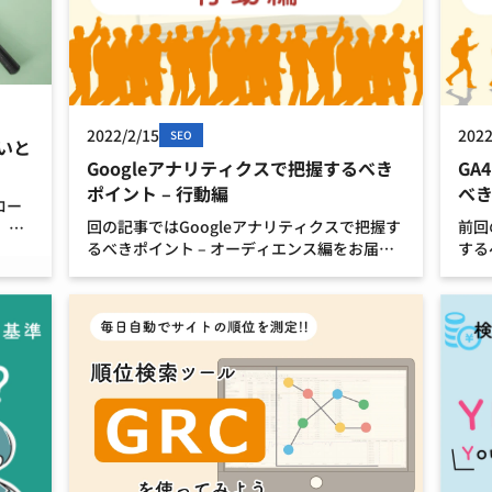
2022/2/15
2022
SEO
いと
Googleアナリティクスで把握するべき
GA
ポイント – 行動編
べき
ロー
回の記事ではGoogleアナリティクスで把握す
前回
、特
るべきポイント – オーディエンス編をお届け
する
する
しました。 今回は行動編となります。 前回の
けし
方に
オーディエンス編、集客編をご覧になりたい
のオ
は、
方は以下のページをご覧ください。 […]
下の