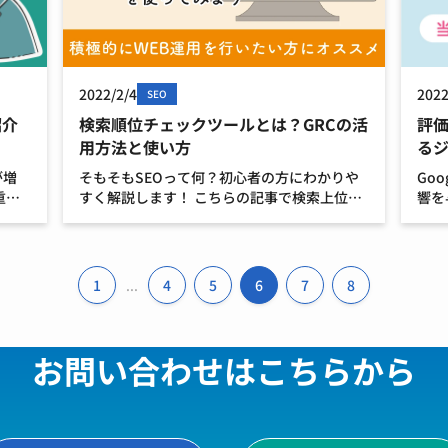
2022
2022/2/4
SEO
紹介
評価
検索順位チェックツールとは？GRCの活
る
用方法と使い方
が増
Go
そもそもSEOって何？初心者の方にわかりや
重要
響を
すく解説します！ こちらの記事で検索上位に
する
を設
表示されることのメリットについてはお伝え
は
基準
しましたが、ご自身のサイトがどのくらいの
いと
の評
順位か現状把握をすることが前提として必要
の大
になってきます。 […]
1
4
5
6
7
8
...
お問い合わせはこちらから