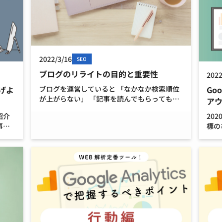
2022/3/16
SEO
ブログのリライトの目的と重要性
2022
ブログを運営していると 「なかなか検索順位
げよ
Goo
が上がらない」 「記事を読んでもらっても成
ア
約しない」 という悩みが出てくると思いま
紹介
20
す。 ブログは一度記事を書いたら、思い通り
事を
標の
に検索上位に上がるわけではなく、定期的に
 著
イタ
順位や目的に応 […]
信頼
用に
者情
ブバ