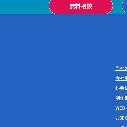
無料相談
当社
会社
料金
制作
WE
お知