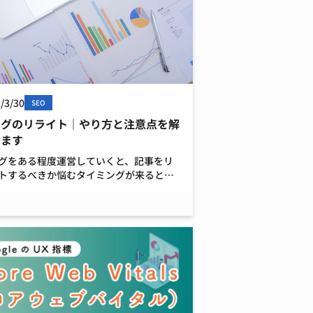
/3/30
SEO
ログのリライト｜やり方と注意点を解
します
グをある程度運営していくと、記事をリ
トするべきか悩むタイミングが来ると思
す。 ブログ記事は書いて終わり、ではな
記事公開後はアナリティクスやサーチコ
ールなどで分析をし、検索順位を上げ
またはユーザーに […]